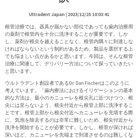
Ultradent Japan
| 2023/12/25 10:03:41
根管治療では、器具が届かない部位であっても歯内治療用
の薬剤で根管内を十分に洗浄することが重要です。しか
し、薬剤が根尖を越えることなく、根管内隅々に到達しな
ければならないという制約があるため、製品を選択する上
でも悩ましい点があるかと思います。今回は、そんな根管
治療に関連して、デリバリー方法について探っていきたい
と思います。
ウルトラデント創設者であるDr. Dan Fischerはこのように
考えています。「歯内療法におけるイリゲーションの基本
的な方法は、最小のカニューレを根尖孔に近づけつつ、根
尖には至らないよう、根尖付近から根管上部に洗浄するこ
とです。根管上部から根尖付近へカニューレを充填する際
に、気泡を除去するのは非常に難しいため、根尖付近から
洗浄を開始することが必要です。しかし、根管が深ければ
深いほど、カニューレを先端まで到達させるのは難しくな